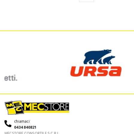
chiamaci
0434 840821
MECSTORE CONSORTILE S.C.R.L.