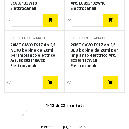
EC893133W10
Art. EC893132W10
Elettrocanali
Elettrocanali
PZ
PZ
ELETTROCANALI
ELETTROCANALI
20MT CAVO FS17 da 2,5
20MT CAVO FS17 da 2,5
NERO bobina da 20ml
BLU bobina da 20ml per
per impianto elettrico
impianto elettrico Art.
Art. EC893118W20
EC893117W20
Elettrocanali
Elettrocanali
PZ
PZ
1-12 di 22 risultati
(current)
1
2
Elementi per pagina