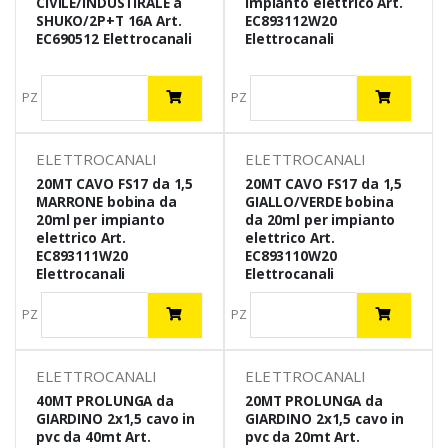
CIVILE/INDUSTIRALE a
impianto elettrico Art.
SHUKO/2P+T 16A Art.
EC893112W20
EC690512 Elettrocanali
Elettrocanali
PZ
PZ
ELETTROCANALI
ELETTROCANALI
20MT CAVO FS17 da 1,5
20MT CAVO FS17 da 1,5
MARRONE bobina da
GIALLO/VERDE bobina
20ml per impianto
da 20ml per impianto
elettrico Art.
elettrico Art.
EC893111W20
EC893110W20
Elettrocanali
Elettrocanali
PZ
PZ
ELETTROCANALI
ELETTROCANALI
40MT PROLUNGA da
20MT PROLUNGA da
GIARDINO 2x1,5 cavo in
GIARDINO 2x1,5 cavo in
pvc da 40mt Art.
pvc da 20mt Art.