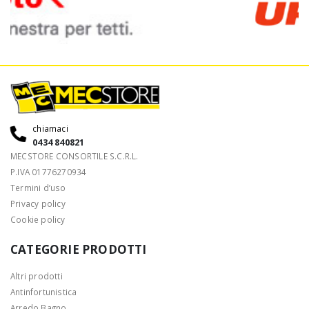
chiamaci
0434 840821
MECSTORE CONSORTILE S.C.R.L.
P.IVA 01776270934
Termini d’uso
Privacy policy
Cookie policy
CATEGORIE PRODOTTI
Altri prodotti
Antinfortunistica
Arredo Bagno