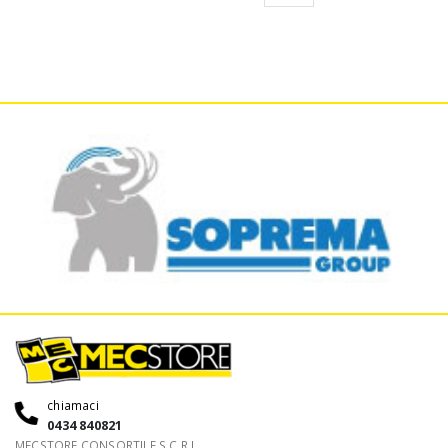
chiamaci
0434 840821
MECSTORE CONSORTILE S.C.R.L.