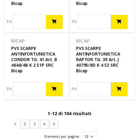
Bicap
Bicap
PA
PA
BICAP
BICAP
PVS SCARPE
PVS SCARPE
ANTINFORTUNISTICA
ANTINFORTUNISTICA
CONDOR TG. 41 Art. B
RAPTOR TG. 39 Art. J
4646/4B K 2 S1P SRC
40795/8D K 4 S3 SRC
Bicap
Bicap
PA
PA
1-12 di 104 risultati
(current)
1
2
3
4
5
Elementi per pagina