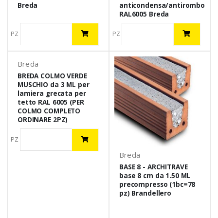
Breda
anticondensa/antirombo
RAL6005 Breda
PZ
PZ
Breda
BREDA COLMO VERDE
MUSCHIO da 3 ML per
lamiera grecata per
tetto RAL 6005 (PER
COLMO COMPLETO
ORDINARE 2PZ)
PZ
Breda
BASE 8 - ARCHITRAVE
base 8 cm da 1.50 ML
precompresso (1bc=78
pz) Brandellero