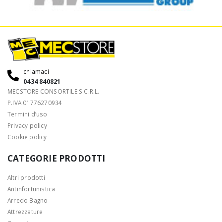
chiamaci
0434 840821
MECSTORE CONSORTILE S.C.R.L.
P.IVA 01776270934
Termini d’uso
Privacy policy
Cookie policy
CATEGORIE PRODOTTI
Altri prodotti
Antinfortunistica
Arredo Bagno
Attrezzature