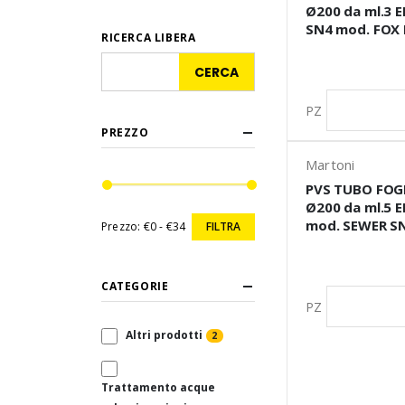
Ø200 da ml.3 
SN4 mod. FOX 
RICERCA LIBERA
PZ
PREZZO
Martoni
PVS TUBO FO
Ø200 da ml.5 
mod. SEWER SN
Prezzo:
€0 - €34
FILTRA
CATEGORIE
PZ
Altri prodotti
2
Trattamento acque