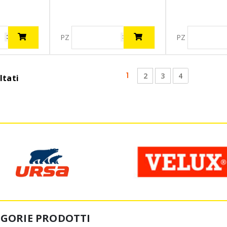
PZ
PZ
(current)
1
2
3
4
ltati
EGORIE PRODOTTI