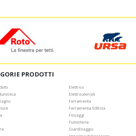
EGORIE PRODOTTI
dotti
Elettrico
tunistica
Elettroutensili
Bagno
Ferramenta
ature
Ferramenta Edilizia
ca
Fissaggi
Fumisteria
re
Giardinaggio