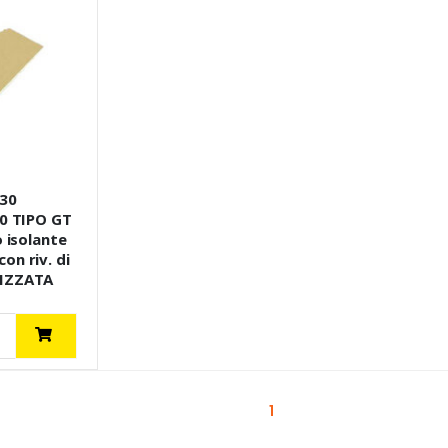
30
30 TIPO GT
o isolante
n riv. di
IZZATA
(current)
1