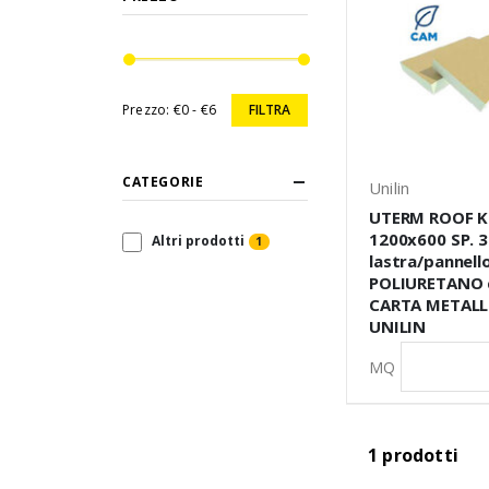
Prezzo:
€0 - €6
FILTRA
CATEGORIE
Unilin
UTERM ROOF K
1200x600 SP. 
Altri prodotti
1
lastra/pannell
POLIURETANO co
CARTA METALL
UNILIN
MQ
1 prodotti