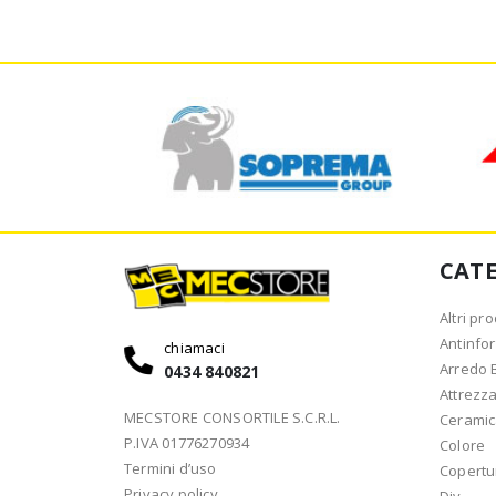
CAT
Altri pro
Antinfor
chiamaci
Arredo 
0434 840821
Attrezz
MECSTORE CONSORTILE S.C.R.L.
Cerami
P.IVA 01776270934
Colore
Termini d’uso
Copertu
Privacy policy