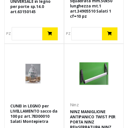
squadrata mm.50x50
UNIVERSALE in legno
lunghezza mt.1
per porte sp.14.0
art.34905510 Salati 1
art.63150145
cf=10 pz
PZ
PZ
Ninz
CUNEI in LEGNO per
LIVELLAMENTO sacco da
NINZ MANIGLIONE
100 pz art.78300010
ANTIPANICO TWIST PER
Salati Montepietra
PORTA NINZ
REI+SERRATURA NINZ