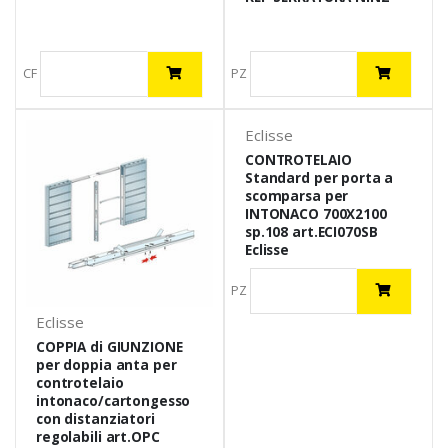
CF
PZ
Eclisse
CONTROTELAIO
Standard per porta a
scomparsa per
INTONACO 700X2100
sp.108 art.ECI070SB
Eclisse
PZ
Eclisse
COPPIA di GIUNZIONE
per doppia anta per
controtelaio
intonaco/cartongesso
con distanziatori
regolabili art.OPC